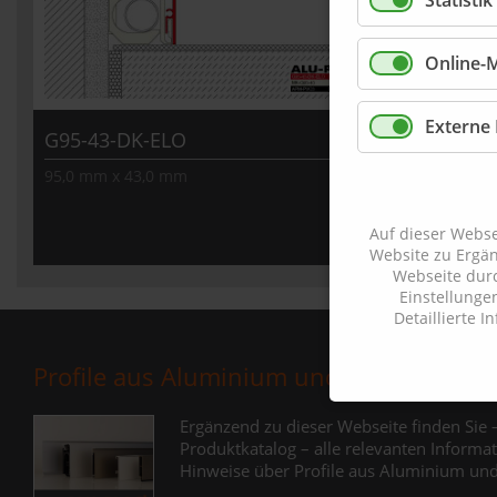
Statisti
Online-
Details aufrufen
Externe
G95-43-DK-ELO
95,0 mm x 43,0 mm
Auf dieser Webse
Website zu Ergä
Webseite durc
Einstellunge
Detaillierte 
Profile aus Aluminium und Edelstahl
Ergänzend zu dieser Webseite finden Sie 
Produktkatalog – alle relevanten Inform
Hinweise über Profile aus Aluminium un