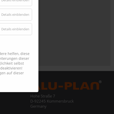
Details einblenden
Details einblenden
Details einblenden
ere helfen, diese
iterungen dieser
ichkeit selbst
deaktivieren!
gen auf dieser
Hohe Straße 7
D-92245 Kümmersbruck
Germany