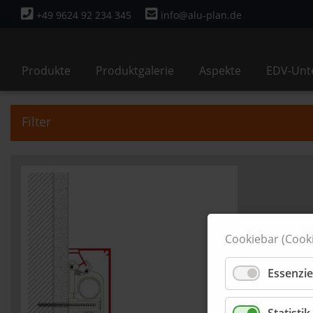
+49 9624 92 234 345
info@alu-plan.de
Navigation
Produkte
Produktgalerie
Aspekte
EDV-Unt
überspringen
Filter
Cookiebar (Cooki
Essenzie