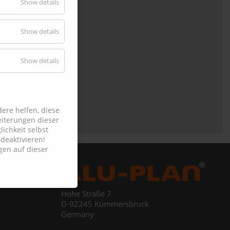
Show details
Show details
Show details
ere helfen, diese
iterungen dieser
ichkeit selbst
deaktivieren!
gen auf dieser
Hohe Straße 7
D-92245 Kümmersbruck
Germany