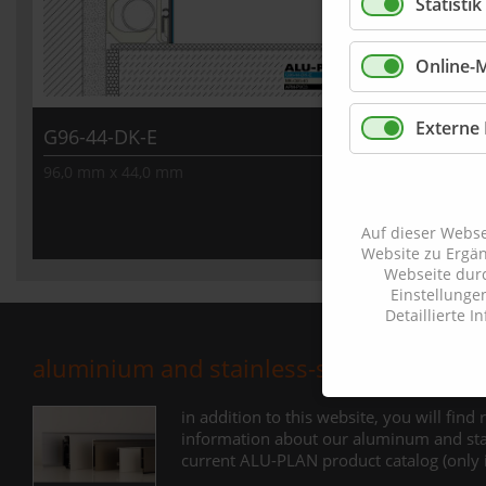
Statisti
Online-
Details
Externe
G96-44-DK-E
96,0 mm x 44,0 mm
Auf dieser Webse
Website zu Ergä
Webseite durc
Einstellunge
Detaillierte 
aluminium and stainless-steel profiles
in addition to this website, you will find
information about our aluminum and stain
current ALU-PLAN product catalog (only 