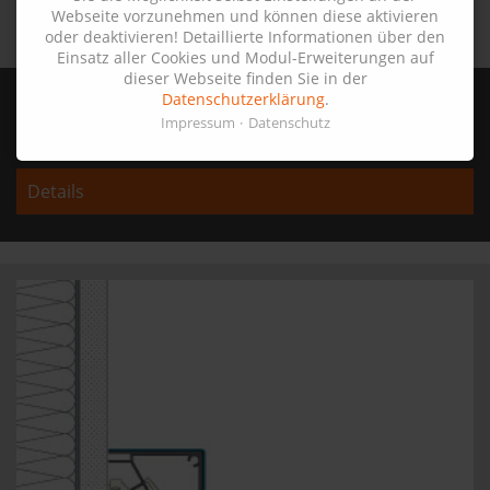
Webseite vorzunehmen und können diese aktivieren
oder deaktivieren! Detaillierte Informationen über den
Einsatz aller Cookies und Modul-Erweiterungen auf
dieser Webseite finden Sie in der
G81-21-E
Datenschutzerklärung
.
Impressum
Datenschutz
81,0 mm x 21,0 mm
Details