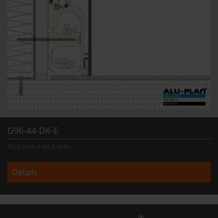
G96-44-DK-E
96,0 mm x 44,0 mm
Details