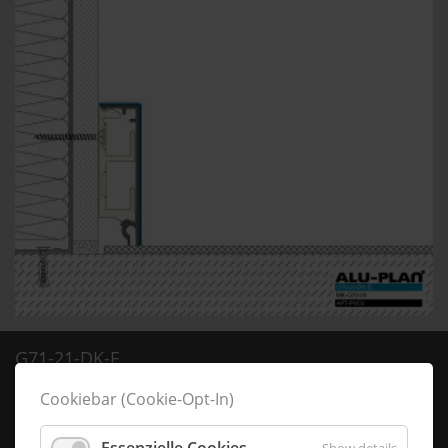
G71-21-DK-E
71,0 mm x 21,0 mm
Cookiebar (Cookie-Opt-In)
Details