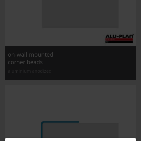
on-wall mounted
corner beads
aluminium anodized