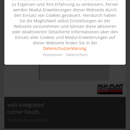
zu Ergänzen und Ihre Erfahrung zu verbessern. Ferner
werden Modul-Erweiterungen dieser Webseite durch
den Einsatz von Cookies gesteuert. Hierdurch haben
Sie die Möglichkeit selbst Einstellungen an der
Webseite vorzunehmen und können diese aktivieren
oder deaktivieren! Detaillierte Informationen über den
Einsatz aller Cookies und Modul-Erweiterungen auf
dieser Webseite finden Sie in der
Datenschutzerklärung
.
Impressum
Datenschutz
wall-integrated
corner beads
aluminium anodized