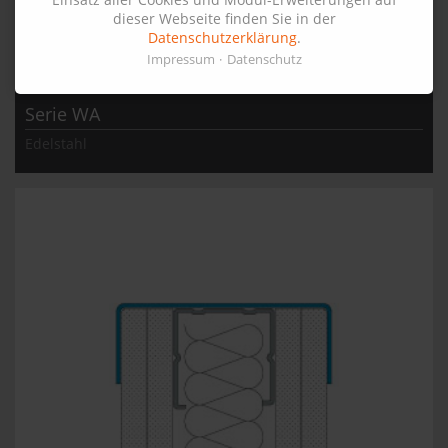
dieser Webseite finden Sie in der
Datenschutzerklärung
.
Impressum
Datenschutz
Serie WA
Edelstahl