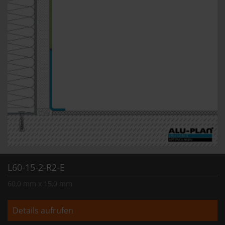
L60-15-2-R2-E
60,0 mm x 15,0 mm
Details aufrufen