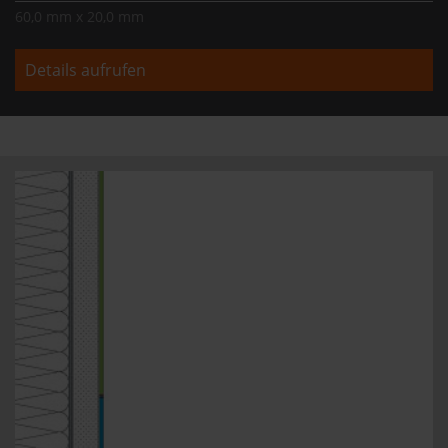
60,0 mm x 20,0 mm
Details aufrufen