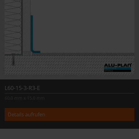
L60-15-3-R3-E
60,0 mm x 15,0 mm
Details aufrufen