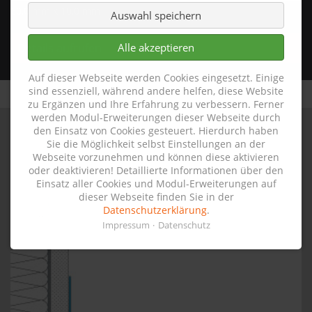
60,0 mm x 10,0 mm
Auswahl speichern
Alle akzeptieren
Details aufrufen
Auf dieser Webseite werden Cookies eingesetzt. Einige
sind essenziell, während andere helfen, diese Website
zu Ergänzen und Ihre Erfahrung zu verbessern. Ferner
werden Modul-Erweiterungen dieser Webseite durch
den Einsatz von Cookies gesteuert. Hierdurch haben
Sie die Möglichkeit selbst Einstellungen an der
Webseite vorzunehmen und können diese aktivieren
oder deaktivieren! Detaillierte Informationen über den
Einsatz aller Cookies und Modul-Erweiterungen auf
dieser Webseite finden Sie in der
Datenschutzerklärung
.
Impressum
Datenschutz