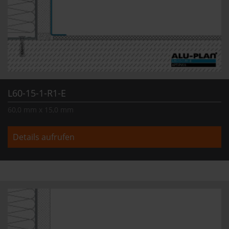
L60-15-1-R1-E
60,0 mm x 15,0 mm
Details aufrufen