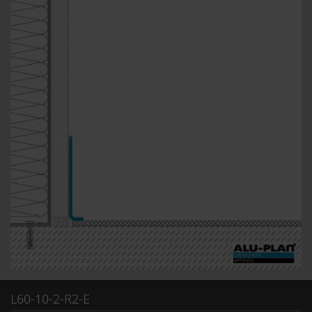
L60-10-2-R2-E