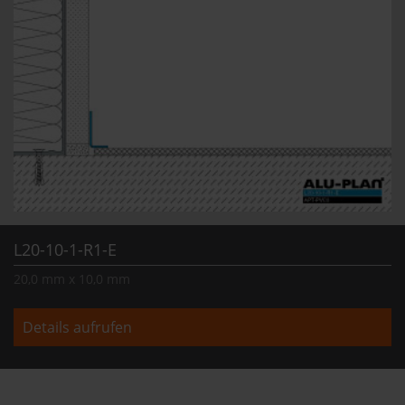
L20-10-1-R1-E
20,0 mm x 10,0 mm
Details aufrufen