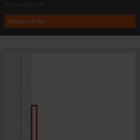
80,0 mm x 20,0 mm
Details aufrufen