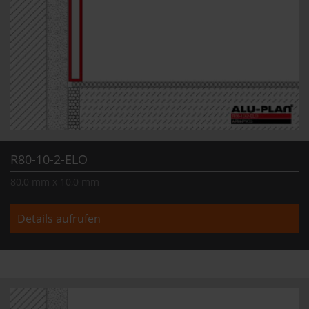
R80-10-2-ELO
80,0 mm x 10,0 mm
Details aufrufen