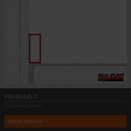
R50-20-2-ELO
50,0 mm x 20,0 mm
Details aufrufen