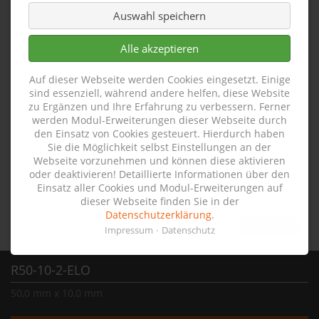
Auswahl speichern
Alle akzeptieren
Auf dieser Webseite werden Cookies eingesetzt. Einige
sind essenziell, während andere helfen, diese Website
zu Ergänzen und Ihre Erfahrung zu verbessern. Ferner
werden Modul-Erweiterungen dieser Webseite durch
den Einsatz von Cookies gesteuert. Hierdurch haben
Sie die Möglichkeit selbst Einstellungen an der
Webseite vorzunehmen und können diese aktivieren
oder deaktivieren! Detaillierte Informationen über den
Einsatz aller Cookies und Modul-Erweiterungen auf
dieser Webseite finden Sie in der
Datenschutzerklärung
.
Impressum
Datenschutz
R50-10-2-ELO
50,0 mm x 10,0 mm