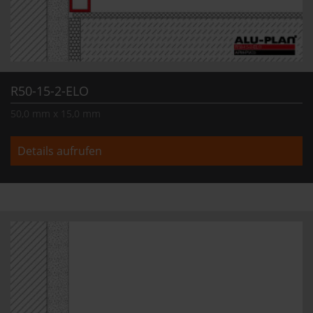
R50-15-2-ELO
50,0 mm x 15,0 mm
Details aufrufen