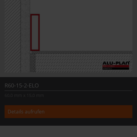
R60-15-2-ELO
60,0 mm x 15,0 mm
Details aufrufen