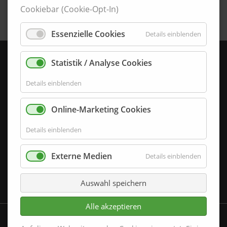
Cookiebar (Cookie-Opt-In)
Essenzielle Cookies
Details einblenden
i100-4-F
SKU:
Statistik / Analyse Cookies
Produkttyp:
Details einblenden
Rammschutzprofil
Serie:
Online-Marketing Cookies
Serie i
Details einblenden
Material (Sichtseite):
Externe Medien
Details einblenden
Einbauart:
Auswahl speichern
Alle akzeptieren
i100-4-F
SKU: